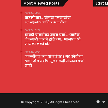
Most Viewed Posts
Last M
April 28, 2024
बातमी चोर… बोगस पत्रकारांचा
सुळसुळाट आणि पत्रकारीता
April 27, 2024
चावडी चावडीवर एकच चर्चा… “साहेब”
जेलमध्ये जायचे होते पण… भाजपमध्ये
जायला नको होते
April 28, 2024
जलजीवन’च्या योजनेवर शंभर कोटीचा
खर्च : दोन वर्षापासून एकही योजना पुर्ण
नाही
Face
Tw
© Copyright 2026, All Rights Reserved