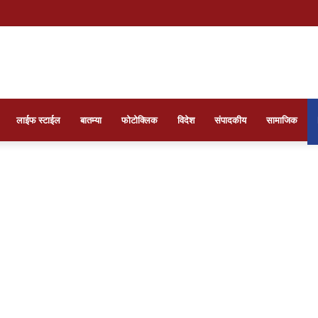
स्यमय व्यक्तीची चर्चा : फाटक्या कपड्यांत तासन्तास इंग्रजी वर्तमानपत्रे वाचणाऱ्या बेघर व्यक्तीच्या प
लाईफ स्टाईल
बातम्या
फोटोक्लिक
विदेश
संपादकीय
सामाजिक