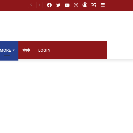
Facebook
Twitter
YouTube
Instagram
Log
Random
Sidebar
ुनर्वसनाची मागणी
In
Article
MORE
संपर्क
LOGIN