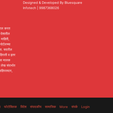
Designed & Developed By Bluesquare
Infotech | 9987368026
टचाल करत
ी देशातील
 माहिती,
पोर्टलच्या
होत. सदरील
ाहिराती व इतर
ंवा मालक
लेख संदर्भात
जाहिरातदार,
ा
फोटोक्लिक
विदेश
संपादकीय
सामाजिक
More
संपर्क
Login