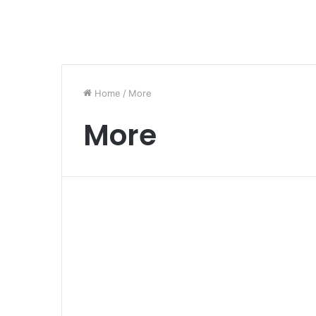
Home
/
More
More