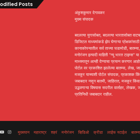
odified Posts
अंकुशकुमार देगावकर
मुख्य संपादक
बदलत्या युगासोबत, बदलत्या भारतासोबत वा
डिजिटल माध्यमांकडे झेप घेणाऱ्या प्रेक्षकांसाठ
कानाकोपऱ्यातील सर्व ताज्या घडामोडी, बातम्या,
मनोरंजन इत्यादी माहिती "न्यू भारत टाइम्स" या 
माध्यमातून आम्ही देण्याचा प्रयत्न करणार आ
पोर्टल वर प्रकाशित झालेल्या बातम्या, लेख, ज
मजकूर याच्याशी पोर्टल संपादक, प्रकाशक कि
जबाबदार नसून बातमी, जाहिरात, मजकूर किंवा 
उद्भवणाऱ्या विषयास सदरील वार्ताहर, लेखक, 
प्रतिनिधी जबाबदार राहील.
book
itter
YouTube
Instagram
मुख्यपान
महाराष्ट्र
शहरं
मनोरंजन
व्हिडिओ
क्रीडा
लाईफ स्टाईल
बातम्य